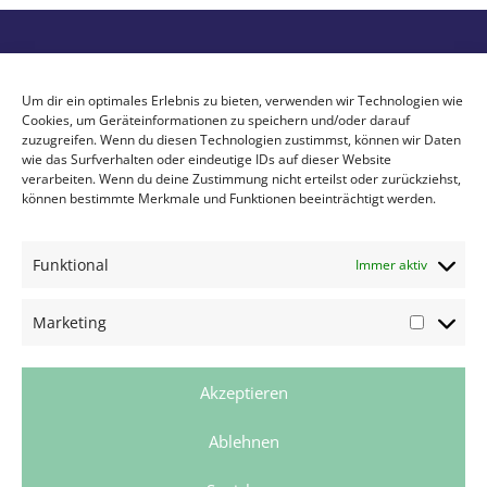
Tierklinik Eckersdorf
Dr. med. vet. Wolfgang Schill
Um dir ein optimales Erlebnis zu bieten, verwenden wir Technologien wie
Cookies, um Geräteinformationen zu speichern und/oder darauf
Bamberger Straße 33
zuzugreifen. Wenn du diesen Technologien zustimmst, können wir Daten
95448 Eckersdorf
wie das Surfverhalten oder eindeutige IDs auf dieser Website
verarbeiten. Wenn du deine Zustimmung nicht erteilst oder zurückziehst,
können bestimmte Merkmale und Funktionen beeinträchtigt werden.
Telefon: 0921 – 737 60
Fax: 0921 – 737 613
E-Mail:
info@tierklinik-eckersdorf.de
Funktional
Immer aktiv
Datenschutz
Marketing
Impressum
Kontakt
Akzeptieren
24-Stunden Notfalldienst
Ablehnen
0921 737 60