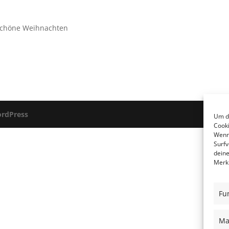
schöne Weihnachten
rdPress
Um di
Cooki
Wenn 
Surfv
deine
Merkm
Fu
Ma