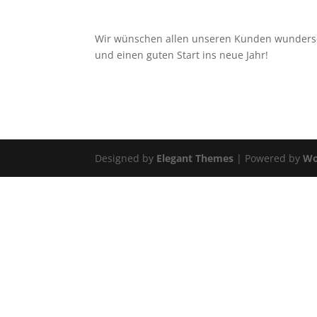
Wir wünschen allen unseren Kunden wunder
und einen guten Start ins neue Jahr!
Designed by
Elegant Themes
| Powered by
Wo