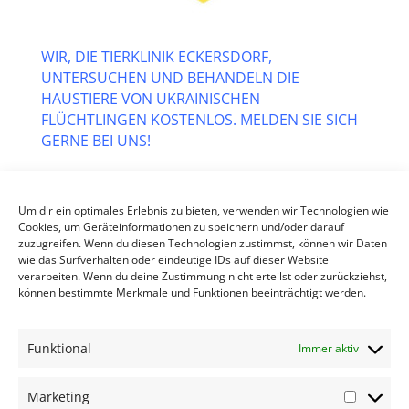
WIR, DIE TIERKLINIK ECKERSDORF,
UNTERSUCHEN UND BEHANDELN DIE
HAUSTIERE VON UKRAINISCHEN
FLÜCHTLINGEN KOSTENLOS. MELDEN SIE SICH
GERNE BEI UNS!
The Eckersdorf Veterinary Clinic examines and treats
the pets of Ukrainian refugees free of charge. Feel
Um dir ein optimales Erlebnis zu bieten, verwenden wir Technologien wie
free to contact us!
Cookies, um Geräteinformationen zu speichern und/oder darauf
zuzugreifen. Wenn du diesen Technologien zustimmst, können wir Daten
У клініці Eckersdorf Veterinary Clinic безкоштовно
wie das Surfverhalten oder eindeutige IDs auf dieser Website
verarbeiten. Wenn du deine Zustimmung nicht erteilst oder zurückziehst,
обстежують та лікують домашніх тварин українських
können bestimmte Merkmale und Funktionen beeinträchtigt werden.
біженців.
Funktional
Immer aktiv
Suchen Sie etwas?
Marketing